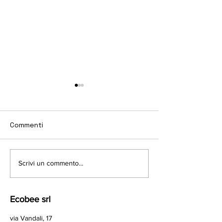
Commenti
📲 | Software Byronweb
Scrivi un commento...
⚽️ | Silver spon
per il Pest Control,
2023/2024 per 
Disinfestazione e il
Futsal
controllo Qualità
Ecobee srl
Alimentare
via Vandali, 17