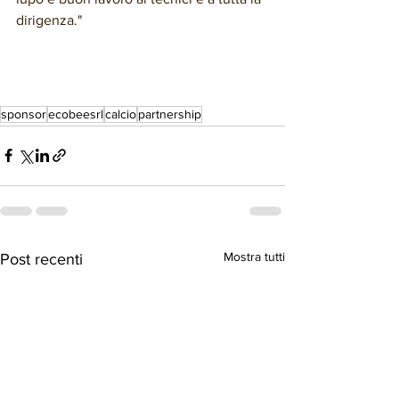
dirigenza."
sponsor
ecobeesrl
calcio
partnership
Mostra tutti
Post recenti