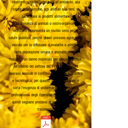
infestanti possono provocare all’ambiente, alla
salute delle persone, agli animali e ai beni, in
particolare ai prodotti alimentari.
La presenza di animali o micro-organismi
infestanti rappresenta un rischio serio per la
salute pubblica, perché questi possono agire come
veicolo per la diffusione di malattie e allergeni
nella popolazione umana e animale, oltre a
costituire un danno materiale per alimenti e cose.
All'interno del settore del Pest Management
operano Aziende in continua evoluzione scientifica
e tecnologica; per questo, a livello europeo, è
sorta l'esigenza di uniformare le competenza
professionali degli Operatori e di verificare che
questi seguano processi di gestione rigorosi e
trasparenti.