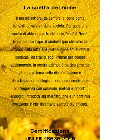
La scelta del nome
Il nostro settore, da sempre, ci pone come
benvisti o malvisti dalla società. Per questo la
scelta di abbinare al tradizionale "eco" il "bee".
Nulla più che l'ape, il simbolo (più che altro la
vittima) della lotta alla distribuzione smisurata di
pesticidi, insetticidi ecc. Proprio per questo
abbinamento, la nostra azienda è particolarmente
attenta al tema della disinfestazione e
derattizzazione ecologica, operando sempre con
più frequenza con soluzioni, metodi e prodotti
ecologici introdotti sul mercato, che è in continua
evoluzione e che diventano sempre più efficaci.
Certificazione
UNI EN 16636:2015