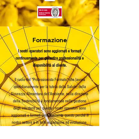
Formazione
I nostri operatori sono aggiornati e formati
continuamente per garantire professionalità e
disponibilità al cliente.
Il ruolo del "Professionista Formato" che lavora
quotidianamente per la tutela della Salute, della
Sicurezza Alimentare dell’Ambiente, nella direzione
della Sostenibilità è fondamentale nella gestione
degli infestanti per questo i nostri operatori sono
aggiornati e formati continuamente questo perché il
nostro settore è in forte espansione ed evoluzione.
I nostri operatori sono muniti di certificato di