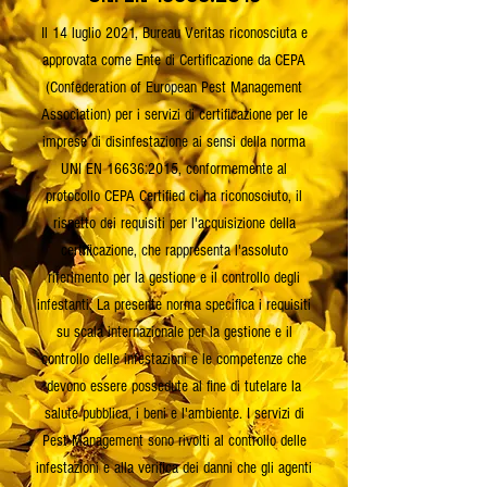
Il 14 luglio 2021, Bureau Veritas riconosciuta e
approvata come Ente di Certificazione da CEPA
(Confederation of European Pest Management
Association) per i servizi di certificazione per le
imprese di disinfestazione ai sensi della norma
UNI EN 16636:2015, conformemente al
protocollo CEPA Certified ci ha riconosciuto, il
rispetto dei requisiti per l'acquisizione della
certificazione, che rappresenta l'assoluto
riferimento per la gestione e il controllo degli
infestanti. La presente norma specifica i requisiti
su scala internazionale per la gestione e il
controllo delle infestazioni e le competenze che
devono essere possedute al fine di tutelare la
salute pubblica, i beni e l'ambiente. I servizi di
Pest Management sono rivolti al controllo delle
infestazioni e alla verifica dei danni che gli agenti